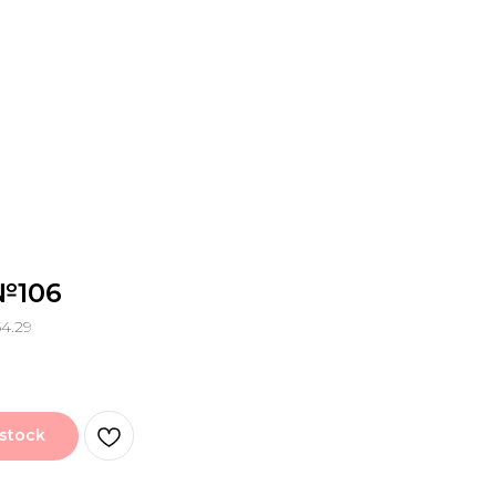
№106
4.29
 stock