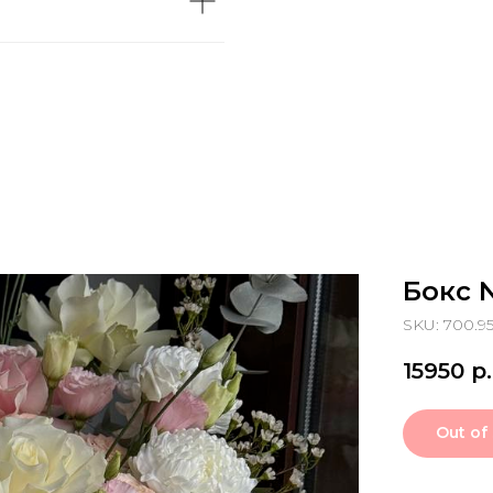
Бокс 
SKU: 700.95
15950
р.
Out of