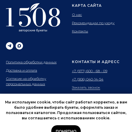
КАРТА САЙТА
О нас
Рекомендации по уходу
Контакты
КОНТАКТЫ И АДРЕСС
Политика обработки данных
Доставка и оплата
+7 (977) 600 - 68 - 09
Согласие на обработку
+7 (906) 040-14-54
персональных данных
Заказать звонок
Адрес: г.Ивантеевка
ул.Хлебозаводская 2к2
Мы используем cookie, чтобы сайт работал корректно, а вам
Время работы: с 9 до 21.00
было удобнее выбирать букеты, оформлять заказ и
пользоваться каталогом. Продолжая пользоваться сайтом,
вы соглашаетесь с использованием cookie.
ПОНЯТНО