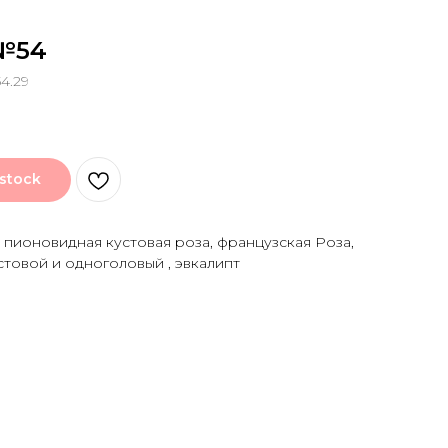
№54
4.29
 stock
, пионовидная кустовая роза, французская Роза,
стовой и одноголовый , эвкалипт