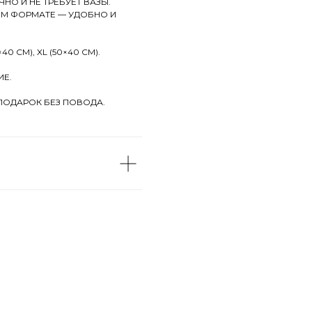
НО И НЕ ТРЕБУЕТ ВАЗЫ.
ОМ ФОРМАТЕ — УДОБНО И
40 СМ), XL (50×40 СМ).
ИЕ.
ПОДАРОК БЕЗ ПОВОДА.