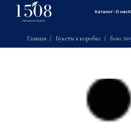
Каталог
О нас
К
Главная
/
Букеты в коробке
/
Бокс №