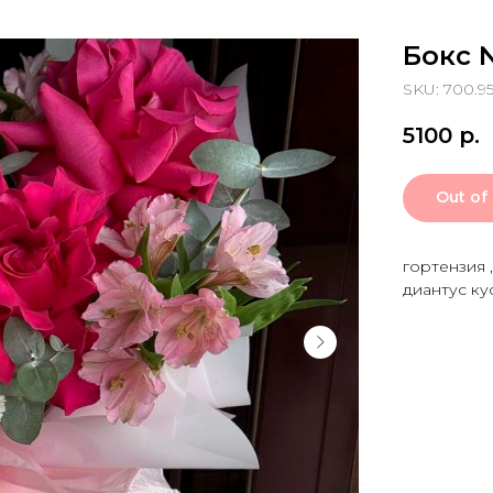
Бокс 
SKU: 700.95
5100
р.
Out of
гортензия 
диантус ку