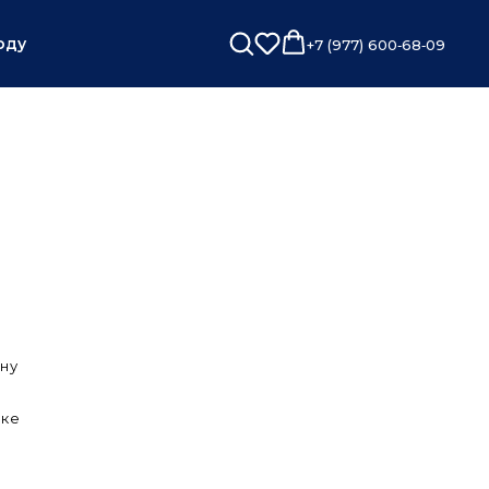
оду
+7 (977) 600‑68‑09
ну
рке