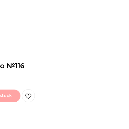
о №116
 stock