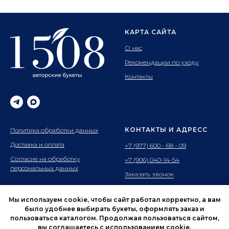
КАРТА САЙТА
О нас
Рекомендации по уходу
Контакты
КОНТАКТЫ И АДРЕСС
Политика обработки данных
Доставка и оплата
+7 (977) 600 - 68 - 09
Согласие на обработку
+7 (906) 040-14-54
персональных данных
Заказать звонок
Адрес: г.Ивантеевка
ул.Хлебозаводская 2к2
Мы используем cookie, чтобы сайт работал корректно, а вам
Время работы: с 9 до 21.00
было удобнее выбирать букеты, оформлять заказ и
пользоваться каталогом. Продолжая пользоваться сайтом,
вы соглашаетесь с использованием cookie.