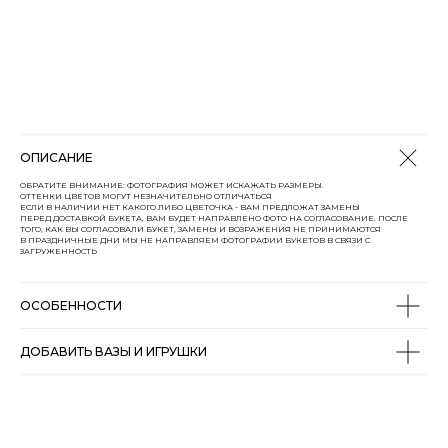
ОПИСАНИЕ
ОБРАТИТЕ ВНИМАНИЕ: ФОТОГРАФИЯ МОЖЕТ ИСКАЖАТЬ РАЗМЕРЫ.
ОТТЕНКИ ЦВЕТОВ МОГУТ НЕЗНАЧИТЕЛЬНО ОТЛИЧАТЬСЯ
ЕСЛИ В НАЛИЧИИ НЕТ КАКОГО ЛИБО ЦВЕТОЧКА - ВАМ ПРЕДЛОЖАТ ЗАМЕНЫ
ПЕРЕД ДОСТАВКОЙ БУКЕТА, ВАМ БУДЕТ НАПРАВЛЕНО ФОТО НА СОГЛАСОВАНИЕ. ПОСЛЕ
ТОГО, КАК ВЫ СОГЛАСОВАЛИ БУКЕТ, ЗАМЕНЫ И ВОЗРАЖЕНИЯ НЕ ПРИНИМАЮТСЯ
В ПРАЗДНИЧНЫЕ ДНИ МЫ НЕ НАПРАВЛЯЕМ ФОТОГРАФИИ БУКЕТОВ В СВЯЗИ С
ЗАГРУЖЕННОСТЬ
ОСОБЕННОСТИ
ДОБАВИТЬ ВАЗЫ И ИГРУШКИ