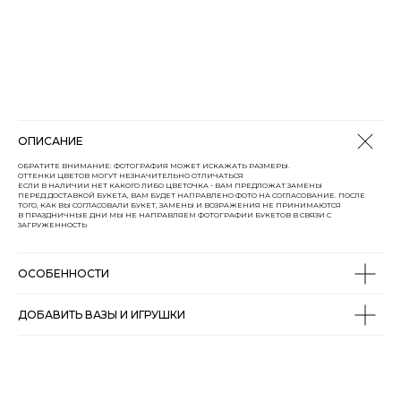
ОПИСАНИЕ
ОБРАТИТЕ ВНИМАНИЕ: ФОТОГРАФИЯ МОЖЕТ ИСКАЖАТЬ РАЗМЕРЫ.
ОТТЕНКИ ЦВЕТОВ МОГУТ НЕЗНАЧИТЕЛЬНО ОТЛИЧАТЬСЯ
ЕСЛИ В НАЛИЧИИ НЕТ КАКОГО ЛИБО ЦВЕТОЧКА - ВАМ ПРЕДЛОЖАТ ЗАМЕНЫ
ПЕРЕД ДОСТАВКОЙ БУКЕТА, ВАМ БУДЕТ НАПРАВЛЕНО ФОТО НА СОГЛАСОВАНИЕ. ПОСЛЕ
ТОГО, КАК ВЫ СОГЛАСОВАЛИ БУКЕТ, ЗАМЕНЫ И ВОЗРАЖЕНИЯ НЕ ПРИНИМАЮТСЯ
В ПРАЗДНИЧНЫЕ ДНИ МЫ НЕ НАПРАВЛЯЕМ ФОТОГРАФИИ БУКЕТОВ В СВЯЗИ С
ЗАГРУЖЕННОСТЬ
ОСОБЕННОСТИ
ДОБАВИТЬ ВАЗЫ И ИГРУШКИ