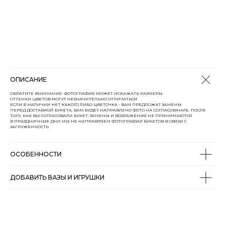
ОПИСАНИЕ
ОБРАТИТЕ ВНИМАНИЕ: ФОТОГРАФИЯ МОЖЕТ ИСКАЖАТЬ РАЗМЕРЫ.
ОТТЕНКИ ЦВЕТОВ МОГУТ НЕЗНАЧИТЕЛЬНО ОТЛИЧАТЬСЯ
ЕСЛИ В НАЛИЧИИ НЕТ КАКОГО ЛИБО ЦВЕТОЧКА - ВАМ ПРЕДЛОЖАТ ЗАМЕНЫ
ПЕРЕД ДОСТАВКОЙ БУКЕТА, ВАМ БУДЕТ НАПРАВЛЕНО ФОТО НА СОГЛАСОВАНИЕ. ПОСЛЕ
ТОГО, КАК ВЫ СОГЛАСОВАЛИ БУКЕТ, ЗАМЕНЫ И ВОЗРАЖЕНИЯ НЕ ПРИНИМАЮТСЯ
В ПРАЗДНИЧНЫЕ ДНИ МЫ НЕ НАПРАВЛЯЕМ ФОТОГРАФИИ БУКЕТОВ В СВЯЗИ С
ЗАГРУЖЕННОСТЬ
ОСОБЕННОСТИ
ДОБАВИТЬ ВАЗЫ И ИГРУШКИ