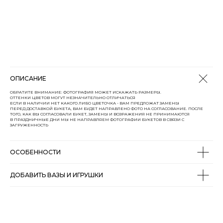
ОПИСАНИЕ
ОБРАТИТЕ ВНИМАНИЕ: ФОТОГРАФИЯ МОЖЕТ ИСКАЖАТЬ РАЗМЕРЫ.
ОТТЕНКИ ЦВЕТОВ МОГУТ НЕЗНАЧИТЕЛЬНО ОТЛИЧАТЬСЯ
ЕСЛИ В НАЛИЧИИ НЕТ КАКОГО ЛИБО ЦВЕТОЧКА - ВАМ ПРЕДЛОЖАТ ЗАМЕНЫ
ПЕРЕД ДОСТАВКОЙ БУКЕТА, ВАМ БУДЕТ НАПРАВЛЕНО ФОТО НА СОГЛАСОВАНИЕ. ПОСЛЕ
ТОГО, КАК ВЫ СОГЛАСОВАЛИ БУКЕТ, ЗАМЕНЫ И ВОЗРАЖЕНИЯ НЕ ПРИНИМАЮТСЯ
В ПРАЗДНИЧНЫЕ ДНИ МЫ НЕ НАПРАВЛЯЕМ ФОТОГРАФИИ БУКЕТОВ В СВЯЗИ С
ЗАГРУЖЕННОСТЬ
ОСОБЕННОСТИ
ДОБАВИТЬ ВАЗЫ И ИГРУШКИ