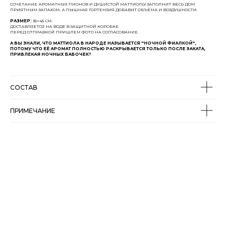
СОЧЕТАНИЕ АРОМАТНЫХ ПИОНОВ И ДУШИСТОЙ МАТТИОЛЫ ЗАПОЛНИТ ВЕСЬ ДОМ
ПРИЯТНЫМ ЗАПАХОМ, А ПЫШНАЯ ГОРТЕНЗИЯ ДОБАВИТ ОБЪЁМА И ВОЗДУШНОСТИ.
РАЗМЕР:
35×45 СМ.
ДОСТАВЛЯЕТСЯ НА ВОДЕ В ЗАЩИТНОЙ КОРОБКЕ.
ПЕРЕД ОТПРАВКОЙ ПРИШЛЕМ ФОТО НА СОГЛАСОВАНИЕ.
А ВЫ ЗНАЛИ, ЧТО МАТТИОЛА В НАРОДЕ НАЗЫВАЕТСЯ "НОЧНОЙ ФИАЛКОЙ",
ПОТОМУ ЧТО ЕЁ АРОМАТ ПОЛНОСТЬЮ РАСКРЫВАЕТСЯ ТОЛЬКО ПОСЛЕ ЗАКАТА,
ПРИВЛЕКАЯ НОЧНЫХ БАБОЧЕК?
СОСТАВ
ПРИМЕЧАНИЕ