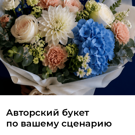
Out of stock
гортензия, хризантема бигуди , кустовая хризантема, Роза
французская , диантус , Роза кустовая, нерине , эвкалипт, маттиола
Авторский букет
по вашему сценарию