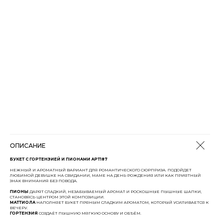
ОПИСАНИЕ
БУКЕТ С ГОРТЕНЗИЕЙ И ПИОНАМИ АРТ187
НЕЖНЫЙ И АРОМАТНЫЙ ВАРИАНТ ДЛЯ РОМАНТИЧЕСКОГО СЮРПРИЗА. ПОДОЙДЕТ
ЛЮБИМОЙ ДЕВУШКЕ НА СВИДАНИИ, МАМЕ НА ДЕНЬ РОЖДЕНИЯ ИЛИ КАК ПРИЯТНЫЙ
ЗНАК ВНИМАНИЯ БЕЗ ПОВОДА.
ПИОНЫ
ДАРЯТ СЛАДКИЙ, НЕЗАБЫВАЕМЫЙ АРОМАТ И РОСКОШНЫЕ ПЫШНЫЕ ШАПКИ,
СТАНОВЯСЬ ЦЕНТРОМ ЭТОЙ КОМПОЗИЦИИ.
МАТТИОЛА
НАПОЛНЯЕТ БУКЕТ ПРЯНЫМ СЛАДКИМ АРОМАТОМ, КОТОРЫЙ УСИЛИВАЕТСЯ К
ВЕЧЕРУ.
ГОРТЕНЗИЯ
СОЗДАЁТ ПЫШНУЮ МЯГКУЮ ОСНОВУ И ОБЪЁМ.