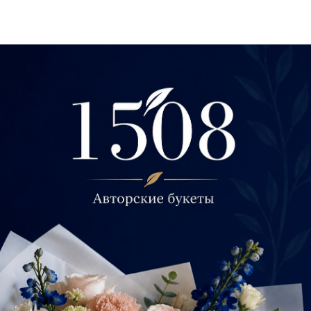
Букет с гортензией и пионами
арт187
3700
р.