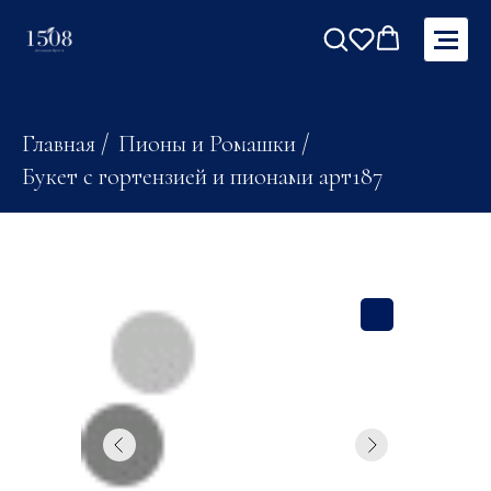
Главная
/
Пионы и Ромашки
/
Букет с гортензией и пионами арт187