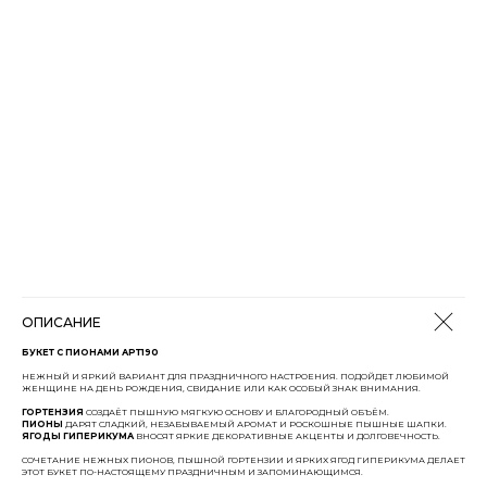
ОПИСАНИЕ
БУКЕТ С ПИОНАМИ АРТ190
НЕЖНЫЙ И ЯРКИЙ ВАРИАНТ ДЛЯ ПРАЗДНИЧНОГО НАСТРОЕНИЯ. ПОДОЙДЕТ ЛЮБИМОЙ
ЖЕНЩИНЕ НА ДЕНЬ РОЖДЕНИЯ, СВИДАНИЕ ИЛИ КАК ОСОБЫЙ ЗНАК ВНИМАНИЯ.
ГОРТЕНЗИЯ
СОЗДАЁТ ПЫШНУЮ МЯГКУЮ ОСНОВУ И БЛАГОРОДНЫЙ ОБЪЁМ.
ПИОНЫ
ДАРЯТ СЛАДКИЙ, НЕЗАБЫВАЕМЫЙ АРОМАТ И РОСКОШНЫЕ ПЫШНЫЕ ШАПКИ.
ЯГОДЫ ГИПЕРИКУМА
ВНОСЯТ ЯРКИЕ ДЕКОРАТИВНЫЕ АКЦЕНТЫ И ДОЛГОВЕЧНОСТЬ.
СОЧЕТАНИЕ НЕЖНЫХ ПИОНОВ, ПЫШНОЙ ГОРТЕНЗИИ И ЯРКИХ ЯГОД ГИПЕРИКУМА ДЕЛАЕТ
ЭТОТ БУКЕТ ПО-НАСТОЯЩЕМУ ПРАЗДНИЧНЫМ И ЗАПОМИНАЮЩИМСЯ.