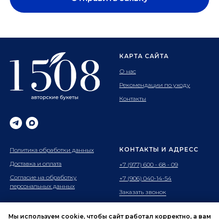
КАРТА САЙТА
О нас
Рекомендации по уходу
Контакты
КОНТАКТЫ И АДРЕСС
Политика обработки данных
Доставка и оплата
+7 (977) 600 - 68 - 09
Согласие на обработку
+7 (906) 040-14-54
персональных данных
Заказать звонок
Адрес: г.Ивантеевка
ул.Хлебозаводская 2к2
Мы используем cookie, чтобы сайт работал корректно, а вам