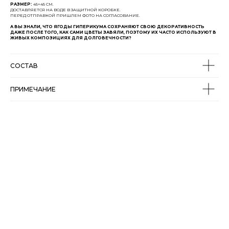
РАЗМЕР:
45×45 СМ.
ДОСТАВЛЯЕТСЯ НА ВОДЕ В ЗАЩИТНОЙ КОРОБКЕ.
ПЕРЕД ОТПРАВКОЙ ПРИШЛЕМ ФОТО НА СОГЛАСОВАНИЕ.
А ВЫ ЗНАЛИ, ЧТО ЯГОДЫ ГИПЕРИКУМА СОХРАНЯЮТ СВОЮ ДЕКОРАТИВНОСТЬ
ДАЖЕ ПОСЛЕ ТОГО, КАК САМИ ЦВЕТЫ ЗАВЯЛИ, ПОЭТОМУ ИХ ЧАСТО ИСПОЛЬЗУЮТ В
ЖИВЫХ КОМПОЗИЦИЯХ ДЛЯ ДОЛГОВЕЧНОСТИ?
СОСТАВ
ПРИМЕЧАНИЕ