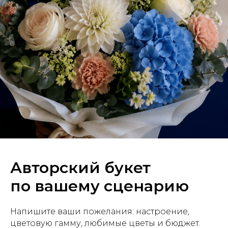
гортензия, хризантема бигуди , кустовая хризантема, Роза
французская , диантус , Роза кустовая, нерине , эвкалипт, маттиола
Авторский букет
по вашему сценарию
Напишите ваши пожелания: настроение,
цветовую гамму, любимые цветы и бюджет.