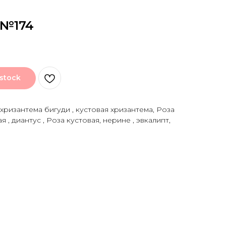
 №174
 stock
 хризантема бигуди , кустовая хризантема, Роза
 , диантус , Роза кустовая, нерине , эвкалипт,