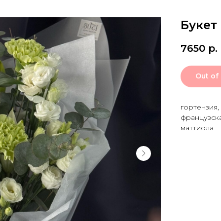
Букет
7650
р.
Out of
гортензия,
французская
маттиола