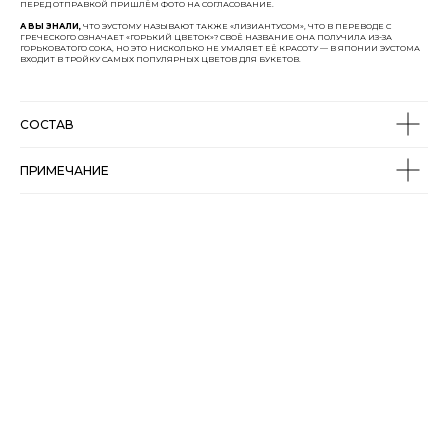
ПЕРЕД ОТПРАВКОЙ ПРИШЛЁМ ФОТО НА СОГЛАСОВАНИЕ.
А ВЫ ЗНАЛИ,
ЧТО ЭУСТОМУ НАЗЫВАЮТ ТАКЖЕ «ЛИЗИАНТУСОМ», ЧТО В ПЕРЕВОДЕ С
ГРЕЧЕСКОГО ОЗНАЧАЕТ «ГОРЬКИЙ ЦВЕТОК»? СВОЁ НАЗВАНИЕ ОНА ПОЛУЧИЛА ИЗ-ЗА
ГОРЬКОВАТОГО СОКА, НО ЭТО НИСКОЛЬКО НЕ УМАЛЯЕТ ЕЁ КРАСОТУ — В ЯПОНИИ ЭУСТОМА
ВХОДИТ В ТРОЙКУ САМЫХ ПОПУЛЯРНЫХ ЦВЕТОВ ДЛЯ БУКЕТОВ.
СОСТАВ
ПРИМЕЧАНИЕ