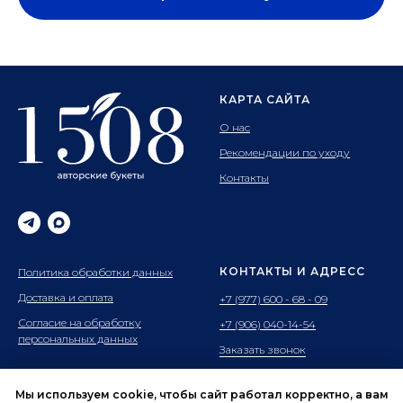
КАРТА САЙТА
О нас
Рекомендации по уходу
Контакты
КОНТАКТЫ И АДРЕСС
Политика обработки данных
Доставка и оплата
+7 (977) 600 - 68 - 09
Согласие на обработку
+7 (906) 040-14-54
персональных данных
Заказать звонок
Адрес: г.Ивантеевка
ул.Хлебозаводская 2к2
Мы используем cookie, чтобы сайт работал корректно, а вам