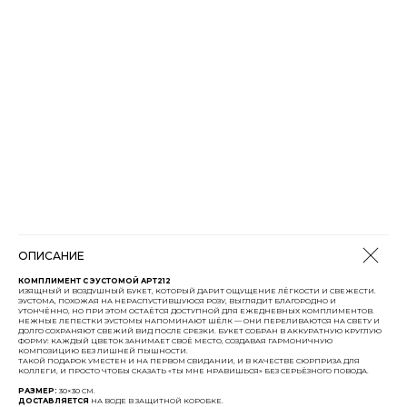
ОПИСАНИЕ
КОМПЛИМЕНТ С ЭУСТОМОЙ АРТ212
ИЗЯЩНЫЙ И ВОЗДУШНЫЙ БУКЕТ, КОТОРЫЙ ДАРИТ ОЩУЩЕНИЕ ЛЁГКОСТИ И СВЕЖЕСТИ.
ЭУСТОМА, ПОХОЖАЯ НА НЕРАСПУСТИВШУЮСЯ РОЗУ, ВЫГЛЯДИТ БЛАГОРОДНО И
УТОНЧЁННО, НО ПРИ ЭТОМ ОСТАЁТСЯ ДОСТУПНОЙ ДЛЯ ЕЖЕДНЕВНЫХ КОМПЛИМЕНТОВ.
НЕЖНЫЕ ЛЕПЕСТКИ ЭУСТОМЫ НАПОМИНАЮТ ШЁЛК — ОНИ ПЕРЕЛИВАЮТСЯ НА СВЕТУ И
ДОЛГО СОХРАНЯЮТ СВЕЖИЙ ВИД ПОСЛЕ СРЕЗКИ. БУКЕТ СОБРАН В АККУРАТНУЮ КРУГЛУЮ
ФОРМУ: КАЖДЫЙ ЦВЕТОК ЗАНИМАЕТ СВОЁ МЕСТО, СОЗДАВАЯ ГАРМОНИЧНУЮ
КОМПОЗИЦИЮ БЕЗ ЛИШНЕЙ ПЫШНОСТИ.
ТАКОЙ ПОДАРОК УМЕСТЕН И НА ПЕРВОМ СВИДАНИИ, И В КАЧЕСТВЕ СЮРПРИЗА ДЛЯ
КОЛЛЕГИ, И ПРОСТО ЧТОБЫ СКАЗАТЬ «ТЫ МНЕ НРАВИШЬСЯ» БЕЗ СЕРЬЁЗНОГО ПОВОДА.
РАЗМЕР:
30×30 СМ.
ДОСТАВЛЯЕТСЯ
НА ВОДЕ В ЗАЩИТНОЙ КОРОБКЕ.