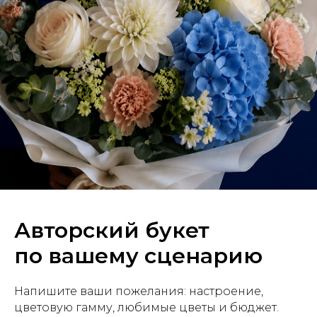
When we first checked out our new headphones, we noticed the box
said 'improved bass by cool. We had to wonder, is this marketing
jargon, or the real thing? But it only took a moment to realize that
bass was not kidding.
Авторский букет
по вашему сценарию
Напишите ваши пожелания: настроение,
цветовую гамму, любимые цветы и бюджет.