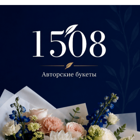
Комплимент с эустомой арт212
SKU: 700.954.29
2700
р.
200
р.
Out of stock