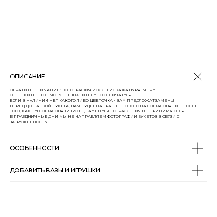
ОПИСАНИЕ
ОБРАТИТЕ ВНИМАНИЕ: ФОТОГРАФИЯ МОЖЕТ ИСКАЖАТЬ РАЗМЕРЫ.
ОТТЕНКИ ЦВЕТОВ МОГУТ НЕЗНАЧИТЕЛЬНО ОТЛИЧАТЬСЯ
ЕСЛИ В НАЛИЧИИ НЕТ КАКОГО ЛИБО ЦВЕТОЧКА - ВАМ ПРЕДЛОЖАТ ЗАМЕНЫ
ПЕРЕД ДОСТАВКОЙ БУКЕТА, ВАМ БУДЕТ НАПРАВЛЕНО ФОТО НА СОГЛАСОВАНИЕ. ПОСЛЕ
ТОГО, КАК ВЫ СОГЛАСОВАЛИ БУКЕТ, ЗАМЕНЫ И ВОЗРАЖЕНИЯ НЕ ПРИНИМАЮТСЯ
В ПРАЗДНИЧНЫЕ ДНИ МЫ НЕ НАПРАВЛЯЕМ ФОТОГРАФИИ БУКЕТОВ В СВЯЗИ С
ЗАГРУЖЕННОСТЬ
ОСОБЕННОСТИ
ДОБАВИТЬ ВАЗЫ И ИГРУШКИ