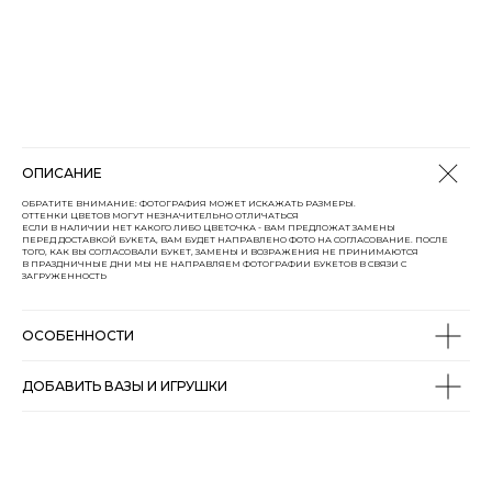
ОПИСАНИЕ
ОБРАТИТЕ ВНИМАНИЕ: ФОТОГРАФИЯ МОЖЕТ ИСКАЖАТЬ РАЗМЕРЫ.
ОТТЕНКИ ЦВЕТОВ МОГУТ НЕЗНАЧИТЕЛЬНО ОТЛИЧАТЬСЯ
ЕСЛИ В НАЛИЧИИ НЕТ КАКОГО ЛИБО ЦВЕТОЧКА - ВАМ ПРЕДЛОЖАТ ЗАМЕНЫ
ПЕРЕД ДОСТАВКОЙ БУКЕТА, ВАМ БУДЕТ НАПРАВЛЕНО ФОТО НА СОГЛАСОВАНИЕ. ПОСЛЕ
ТОГО, КАК ВЫ СОГЛАСОВАЛИ БУКЕТ, ЗАМЕНЫ И ВОЗРАЖЕНИЯ НЕ ПРИНИМАЮТСЯ
В ПРАЗДНИЧНЫЕ ДНИ МЫ НЕ НАПРАВЛЯЕМ ФОТОГРАФИИ БУКЕТОВ В СВЯЗИ С
ЗАГРУЖЕННОСТЬ
ОСОБЕННОСТИ
ДОБАВИТЬ ВАЗЫ И ИГРУШКИ